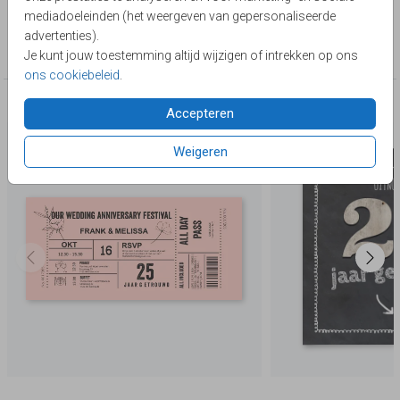
Lievez
mediadoeleinden (het weergeven van gepersonaliseerde
Collectie
advertenties).
25 jaar getrouwd
Je kunt jouw toestemming altijd wijzigen of intrekken op ons
ons cookiebeleid
.
Deze producten zijn wellicht ook iets voor je
Accepteren
Weigeren