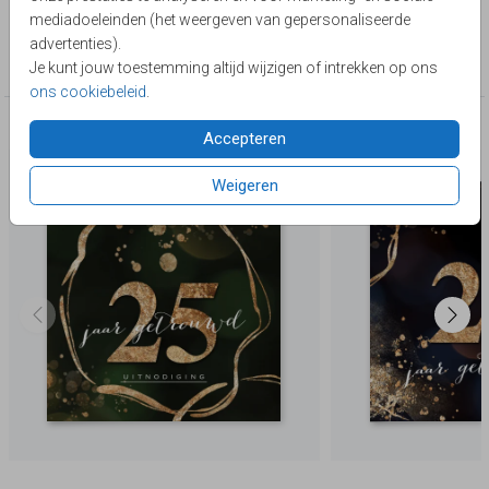
Lievez
mediadoeleinden (het weergeven van gepersonaliseerde
Collectie
advertenties).
25 jaar getrouwd
Je kunt jouw toestemming altijd wijzigen of intrekken op ons
ons cookiebeleid
.
Deze producten zijn wellicht ook iets voor je
Accepteren
Weigeren