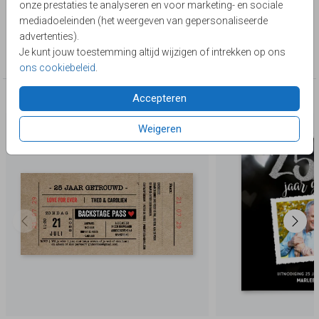
onze prestaties te analyseren en voor marketing- en sociale
Lievez
mediadoeleinden (het weergeven van gepersonaliseerde
advertenties).
Collectie
Je kunt jouw toestemming altijd wijzigen of intrekken op ons
25 jaar getrouwd
ons cookiebeleid
.
Accepteren
Deze producten zijn wellicht ook iets voor je
Weigeren