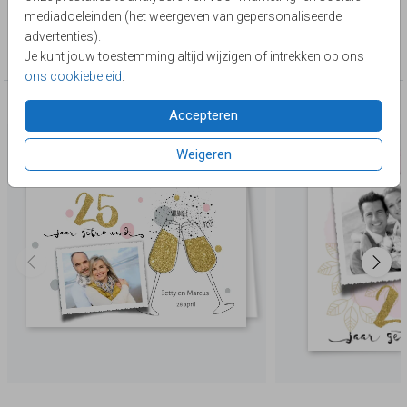
Lievez
mediadoeleinden (het weergeven van gepersonaliseerde
Collectie
advertenties).
25 jaar getrouwd
Je kunt jouw toestemming altijd wijzigen of intrekken op ons
ons cookiebeleid
.
Deze producten zijn wellicht ook iets voor je
Accepteren
Weigeren