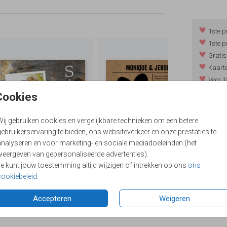
1ste p
1ste p
Gratis
Kaarte
Voor 1
*m.u.v. 
Cookies
Wij gebruiken cookies en vergelijkbare technieken om een betere
ebruikerservaring te bieden, ons websiteverkeer en onze prestaties te
/
9.4
analyseren en voor marketing- en sociale mediadoeleinden (het
weergeven van gepersonaliseerde advertenties).
Je kunt jouw toestemming altijd wijzigen of intrekken op ons
ons
cookiebeleid
.
Accepteren
Weigeren
Formaten