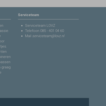
Serviceteam
en
Serviceteam LOVZ
assie.
Telefoon
085 - 401 04 60
y
Mail
serviceteam@lovz.nl
voor
tjes.
nten
bineren
 passen
n graag
e