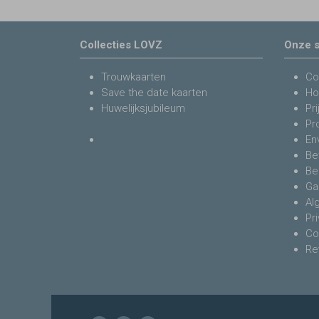
Collecties LOVZ
Onze s
Trouwkaarten
Co
Save the date kaarten
Ho
Huwelijksjubileum
Pri
Pr
En
Be
Be
Ga
Al
Pr
Co
Re