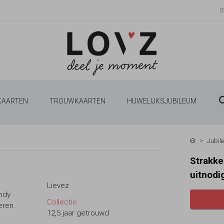
0
 KAARTEN
TROUWKAARTEN
HUWELIJKSJUBILEUM
Jubil
Strakke
uitnodi
Lievez
endy
Collectie
eren.
12,5 jaar getrouwd