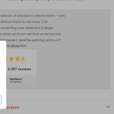
roefdruk uit standaard collectie slechts 1 euro
roefdruk foliedruk voor maar 2,50
 verzending naar Nederland & België
n direct versturen met onze verzendservice
8:00 besteld, dezelfde werkdag verstuurd*
foliedrukkaarten
10
2.207 reviews
 en prijzen