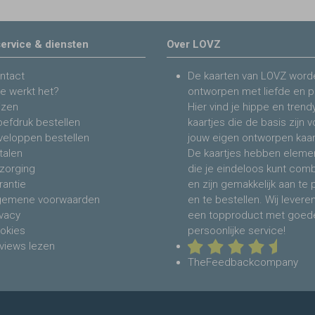
ervice & diensten
Over LOVZ
ntact
De kaarten van LOVZ word
e werkt het?
ontworpen met liefde en p
jzen
Hier vind je hippe en trend
oefdruk bestellen
kaartjes die de basis zijn 
veloppen bestellen
jouw eigen ontworpen kaar
talen
De kaartjes hebben eleme
zorging
die je eindeloos kunt com
rantie
en zijn gemakkelijk aan te
gemene voorwaarden
en te bestellen. Wij levere
ivacy
een topproduct met goed
okies
persoonlijke service!
views lezen
TheFeedbackcompany