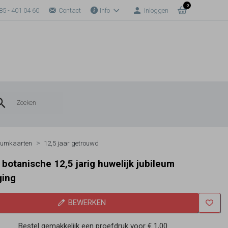
0
85 - 401 04 60
Contact
Info
Inloggen
eumkaarten
12,5 jaar getrouwd
 botanische 12,5 jarig huwelijk jubileum
ging
BEWERKEN
Bestel gemakkelijk een proefdruk voor
€ 1,00