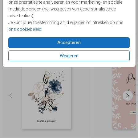
onze prestaties te analyseren en voor marketing- en sociale
Lievez
mediadoeleinden (het weergeven van gepersonaliseerde
advertenties).
Collectie
Je kunt jouw toestemming altijd wijzigen of intrekken op ons
12,5 jaar getrouwd
ons cookiebeleid
.
Accepteren
Deze producten zijn wellicht ook iets voor je
Weigeren