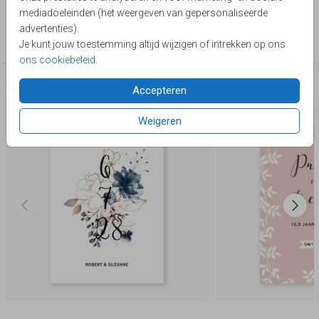
Lievez
mediadoeleinden (het weergeven van gepersonaliseerde
Collectie
advertenties).
12,5 jaar getrouwd
Je kunt jouw toestemming altijd wijzigen of intrekken op ons
ons cookiebeleid
.
Deze producten zijn wellicht ook iets voor je
Accepteren
Weigeren