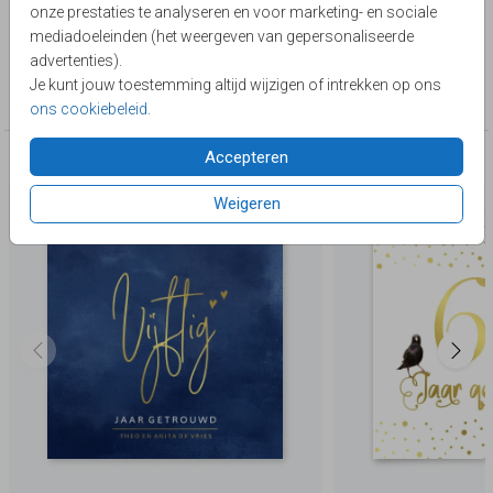
onze prestaties te analyseren en voor marketing- en sociale
zwarte tekst kun je ook makkelijk zelf omkleuren naar
Toon meer
mediadoeleinden (het weergeven van gepersonaliseerde
koperfolie. Zilver en goudfolie ook mogelijk
advertenties).
Collectie
Je kunt jouw toestemming altijd wijzigen of intrekken op ons
Foliedruk zelf maken
ons cookiebeleid
.
Accepteren
Deze producten zijn wellicht ook iets voor je
Weigeren