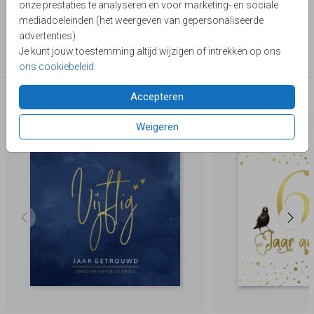
onze prestaties te analyseren en voor marketing- en sociale
Lievez
mediadoeleinden (het weergeven van gepersonaliseerde
advertenties).
Collectie
Je kunt jouw toestemming altijd wijzigen of intrekken op ons
Foliedruk zelf maken
ons cookiebeleid
.
Accepteren
Deze producten zijn wellicht ook iets voor je
Weigeren