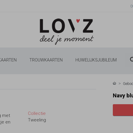
0
 KAARTEN
TROUWKAARTEN
HUWELIJKSJUBILEUM
Geboo
Navy bl
Collectie
g met
Tweeling
tje en