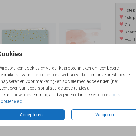
1ste p
1ste p
Gratis
Kaarte
Voor 1
*m.u.v. 
Cookies
Wij gebruiken cookies en vergelijkbare technieken om een betere
/
9.4
ebruikerservaring te bieden, ons websiteverkeer en onze prestaties te
analyseren en voor marketing- en sociale mediadoeleinden (het
weergeven van gepersonaliseerde advertenties).
Je kunt jouw toestemming altijd wijzigen of intrekken op ons
ons
cookiebeleid
.
Accepteren
Weigeren
Formaten