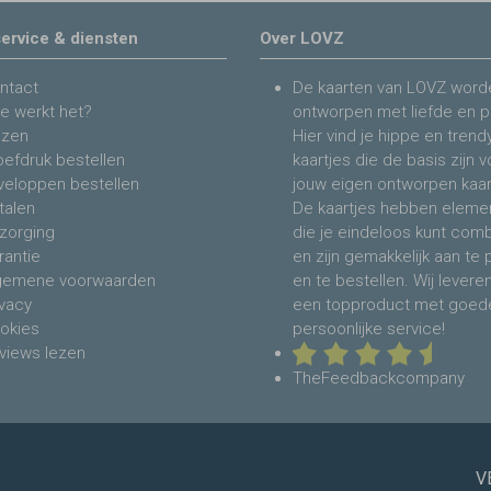
ervice & diensten
Over LOVZ
ntact
De kaarten van LOVZ word
e werkt het?
ontworpen met liefde en p
jzen
Hier vind je hippe en trend
oefdruk bestellen
kaartjes die de basis zijn 
veloppen bestellen
jouw eigen ontworpen kaar
talen
De kaartjes hebben eleme
zorging
die je eindeloos kunt com
rantie
en zijn gemakkelijk aan te
gemene voorwaarden
en te bestellen. Wij levere
ivacy
een topproduct met goed
okies
persoonlijke service!
views lezen
TheFeedbackcompany
V