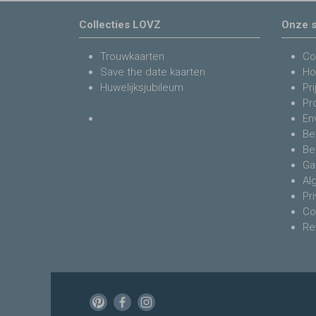
Collecties LOVZ
Onze s
Trouwkaarten
Co
Save the date kaarten
Ho
Huwelijksjubileum
Pri
Pr
En
Be
Be
Ga
Al
Pr
Co
Re