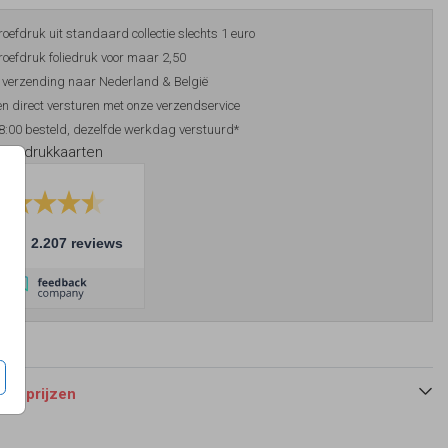
roefdruk uit standaard collectie slechts 1 euro
roefdruk foliedruk voor maar 2,50
 verzending naar Nederland & België
n direct versturen met onze verzendservice
8:00 besteld, dezelfde werkdag verstuurd*
foliedrukkaarten
10
2.207 reviews
 en prijzen