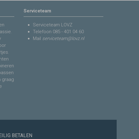
Serviceteam
en
Serviceteam LOVZ
assie.
Telefoon
085 - 401 04 60
y
Mail
serviceteam@lovz.nl
voor
tjes.
nten
bineren
 passen
n graag
e
EILIG BETALEN