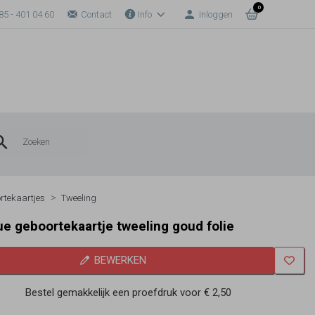
0
85 - 401 04 60
Contact
Info
Inloggen
rtekaartjes
Tweeling
ue geboortekaartje tweeling goud folie
BEWERKEN
Bestel gemakkelijk een proefdruk voor
€ 2,50