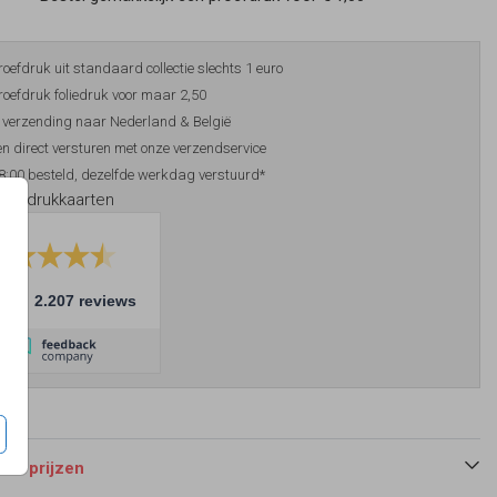
roefdruk uit standaard collectie slechts 1 euro
roefdruk foliedruk voor maar 2,50
 verzending naar Nederland & België
n direct versturen met onze verzendservice
8:00 besteld, dezelfde werkdag verstuurd*
foliedrukkaarten
10
2.207 reviews
 en prijzen