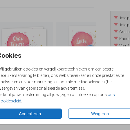
1ste p
1ste p
Gratis
Kaarte
Voor 1
*m.u.v. 
Cookies
Wij gebruiken cookies en vergelijkbare technieken om een betere
ebruikerservaring te bieden, ons websiteverkeer en onze prestaties te
/
9.4
analyseren en voor marketing- en sociale mediadoeleinden (het
weergeven van gepersonaliseerde advertenties).
Je kunt jouw toestemming altijd wijzigen of intrekken op ons
ons
cookiebeleid
.
Accepteren
Weigeren
Formaten