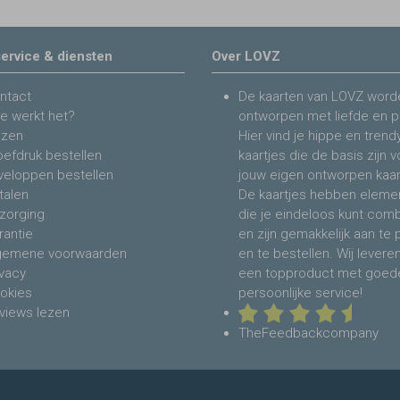
ervice & diensten
Over LOVZ
ntact
De kaarten van LOVZ word
e werkt het?
ontworpen met liefde en p
jzen
Hier vind je hippe en trend
oefdruk bestellen
kaartjes die de basis zijn 
veloppen bestellen
jouw eigen ontworpen kaar
talen
De kaartjes hebben eleme
zorging
die je eindeloos kunt com
rantie
en zijn gemakkelijk aan te
gemene voorwaarden
en te bestellen. Wij levere
ivacy
een topproduct met goed
okies
persoonlijke service!
views lezen
TheFeedbackcompany