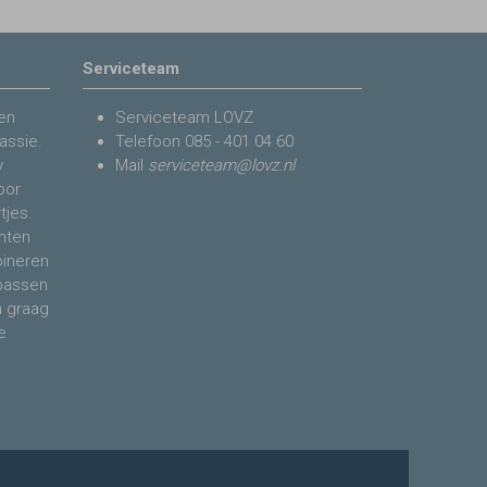
Serviceteam
en
Serviceteam LOVZ
assie.
Telefoon
085 - 401 04 60
y
Mail
serviceteam@lovz.nl
voor
tjes.
nten
bineren
 passen
n graag
e