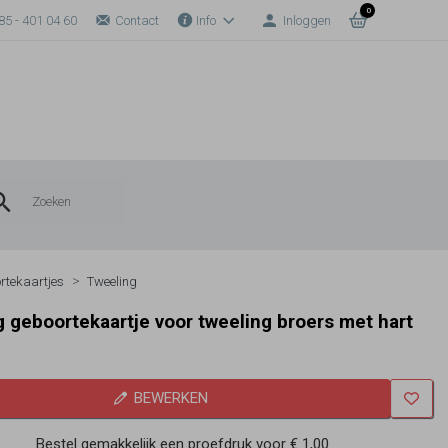
0
85 - 401 04 60
Contact
Info
Inloggen
rtekaartjes
Tweeling
g geboortekaartje voor tweeling broers met hart
BEWERKEN
Bestel gemakkelijk een proefdruk voor
€ 1,00