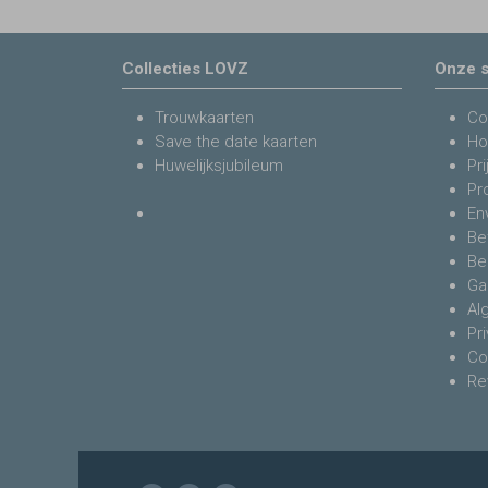
Collecties LOVZ
Onze s
Trouwkaarten
Co
Save the date kaarten
Ho
Huwelijksjubileum
Pri
Pr
En
Be
Be
Ga
Al
Pr
Co
Re