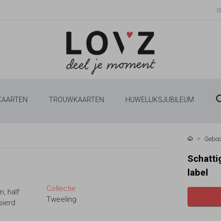
0
 KAARTEN
TROUWKAARTEN
HUWELIJKSJUBILEUM
Geboo
Schatti
label
Collectie
, half
Tweeling
sierd