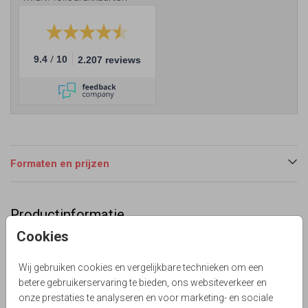
/
9.4
10
2.207 reviews
Formaten en prijzen
Productinformatie
Cookies
Omschrijving
Lief geboortekaartje voor jongen en meisje tweelingen.
Wij gebruiken cookies en vergelijkbare technieken om een
Hip sterren patroon met blauwe en roze accent. Alles
betere gebruikerservaring te bieden, ons websiteverkeer en
staat los op dit kaartje en is aan te passen!
onze prestaties te analyseren en voor marketing- en sociale