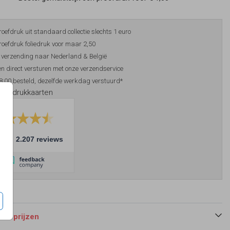
roefdruk uit standaard collectie slechts 1 euro
roefdruk foliedruk voor maar 2,50
 verzending naar Nederland & België
n direct versturen met onze verzendservice
8:00 besteld, dezelfde werkdag verstuurd*
foliedrukkaarten
10
2.207 reviews
 en prijzen