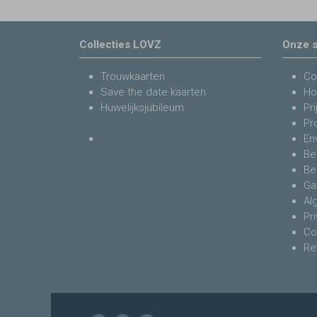
Collecties LOVZ
Onze s
Trouwkaarten
Co
Save the date kaarten
Ho
Huwelijksjubileum
Pri
Pr
En
Be
Be
Ga
Al
Pr
Co
Re