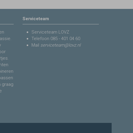
Serviceteam
en
Serviceteam LOVZ
assie.
Telefoon
085 - 401 04 60
y
Mail
serviceteam@lovz.nl
voor
tjes.
nten
bineren
 passen
n graag
e