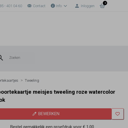
0
85 - 401 04 60
Contact
Info
Inloggen
rtekaartjes
Tweeling
boortekaartje meisjes tweeling roze watercolor
ok
BEWERKEN
Bestel gemakkelijk een proefdruk voor
€ 1,00