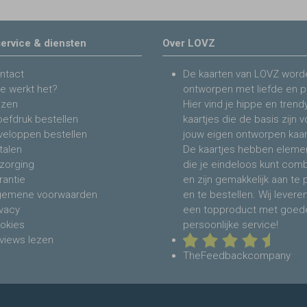
ervice & diensten
Over LOVZ
ntact
De kaarten van LOVZ word
e werkt het?
ontworpen met liefde en p
jzen
Hier vind je hippe en trend
oefdruk bestellen
kaartjes die de basis zijn 
veloppen bestellen
jouw eigen ontworpen kaar
talen
De kaartjes hebben eleme
zorging
die je eindeloos kunt com
rantie
en zijn gemakkelijk aan te
gemene voorwaarden
en te bestellen. Wij levere
ivacy
een topproduct met goed
okies
persoonlijke service!
views lezen
TheFeedbackcompany