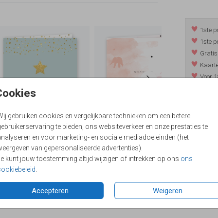
1ste p
1ste p
Gratis
Kaarte
Voor 1
*m.u.v. 
Cookies
Wij gebruiken cookies en vergelijkbare technieken om een betere
ebruikerservaring te bieden, ons websiteverkeer en onze prestaties te
/
9.4
analyseren en voor marketing- en sociale mediadoeleinden (het
weergeven van gepersonaliseerde advertenties).
Je kunt jouw toestemming altijd wijzigen of intrekken op ons
ons
cookiebeleid
.
Accepteren
Weigeren
Formaten