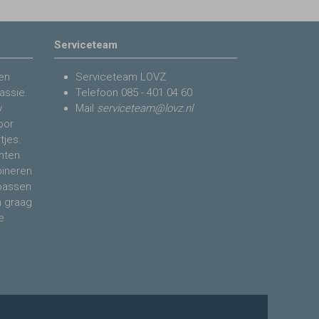
Serviceteam
en
Serviceteam LOVZ
assie.
Telefoon
085 - 401 04 60
y
Mail
serviceteam@lovz.nl
voor
tjes.
nten
bineren
 passen
n graag
e