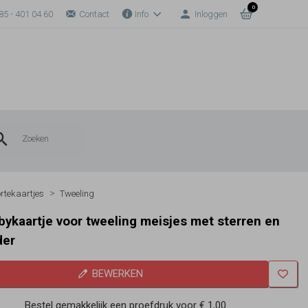
0
85 - 401 04 60
Contact
Info
Inloggen
rtekaartjes
Tweeling
bykaartje voor tweeling meisjes met sterren en
der
BEWERKEN
Bestel gemakkelijk een proefdruk voor
€ 1,00