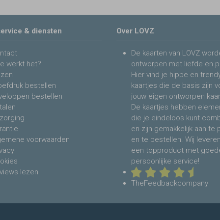
ervice & diensten
Over LOVZ
ntact
De kaarten van LOVZ word
e werkt het?
ontworpen met liefde en p
jzen
Hier vind je hippe en trend
oefdruk bestellen
kaartjes die de basis zijn 
veloppen bestellen
jouw eigen ontworpen kaar
talen
De kaartjes hebben eleme
zorging
die je eindeloos kunt com
rantie
en zijn gemakkelijk aan te
gemene voorwaarden
en te bestellen. Wij levere
ivacy
een topproduct met goed
okies
persoonlijke service!
views lezen
TheFeedbackcompany