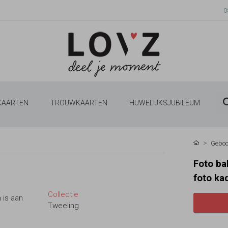
0
 KAARTEN
TROUWKAARTEN
HUWELIJKSJUBILEUM
Geboo
Foto ba
foto ka
Collectie
 is aan
Tweeling