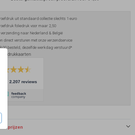
roefdruk uit standaard collectie slechts 1 euro
roefdruk foliedruk voor maar 2,50
 verzending naar Nederland & België
n direct versturen met onze verzendservice
8:00 besteld, dezelfde werkdag verstuurd*
foliedrukkaarten
10
2.207 reviews
 en prijzen