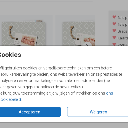
1ste p
1ste p
Gratis
Kaarte
Voor 1
*m.u.v. 
Cookies
Wij gebruiken cookies en vergelijkbare technieken om een betere
ebruikerservaring te bieden, ons websiteverkeer en onze prestaties te
/
9.4
analyseren en voor marketing- en sociale mediadoeleinden (het
weergeven van gepersonaliseerde advertenties).
Je kunt jouw toestemming altijd wijzigen of intrekken op ons
ons
cookiebeleid
.
Accepteren
Weigeren
Formaten