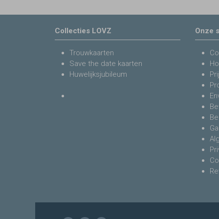
Collecties LOVZ
Onze s
Trouwkaarten
Co
Save the date kaarten
Ho
Huwelijksjubileum
Pri
Pr
En
Be
Be
Ga
Al
Pr
Co
Re