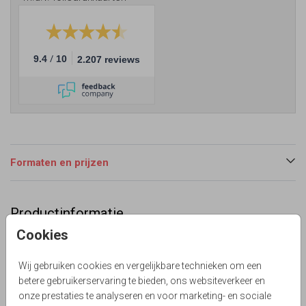
/
9.4
10
2.207 reviews
Formaten en prijzen
Productinformatie
Cookies
Omschrijving
Lief blauw geboortekaartje voor een tweeling jongens?
Wij gebruiken cookies en vergelijkbare technieken om een
Met sterren patroon en koper kleurige ster. Alles staat los
betere gebruikerservaring te bieden, ons websiteverkeer en
op dit kaartje en is aan te passen!
onze prestaties te analyseren en voor marketing- en sociale