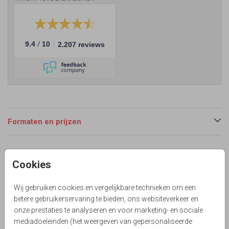
/
9.4
10
2.207 reviews
Formaten en prijzen
Productinformatie
Cookies
Omschrijving
Wij gebruiken cookies en vergelijkbare technieken om een
Langwerpig geboortekaartje voor een tweeling unisex met
betere gebruikerservaring te bieden, ons websiteverkeer en
nude tint regenboog. Ronde hoekjes en folie is een optie.
onze prestaties te analyseren en voor marketing- en sociale
mediadoeleinden (het weergeven van gepersonaliseerde
Collectie