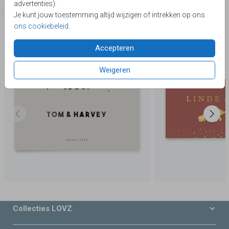
advertenties).
Je kunt jouw toestemming altijd wijzigen of intrekken op ons
ons cookiebeleid
.
Deze producten zijn wellicht ook iets voor je
Accepteren
Weigeren
Collecties LOVZ