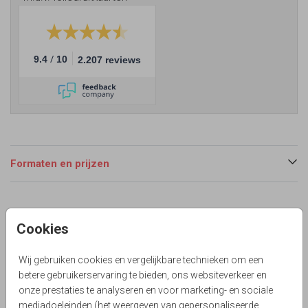
/
9.4
10
2.207 reviews
Formaten en prijzen
Productinformatie
Cookies
Omschrijving
Vierkant speels geboortekaartje voor een tweeling met
Wij gebruiken cookies en vergelijkbare technieken om een
een jungle look. Met echt goudfolie bedrukt,
betere gebruikerservaring te bieden, ons websiteverkeer en
donkerblauwe watercolor en olifantjes. Zelf maken!
onze prestaties te analyseren en voor marketing- en sociale
mediadoeleinden (het weergeven van gepersonaliseerde