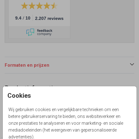
/
9.4
10
2.207 reviews
Formaten en prijzen
Productinformatie
Cookies
Omschrijving
Dubbel langwerpig geboortekaartje voor een tweeling.
Wij gebruiken cookies en vergelijkbare technieken om een
Met cognac kleur velvet look. Alles is te bewerken.
betere gebruikerservaring te bieden, ons websiteverkeer en
onze prestaties te analyseren en voor marketing- en sociale
Collectie
mediadoeleinden (het weergeven van gepersonaliseerde
advertenties).