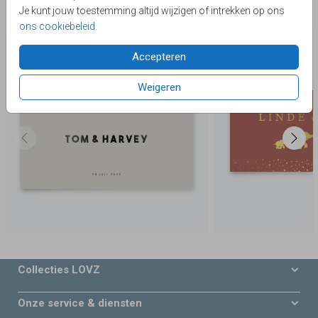
Je kunt jouw toestemming altijd wijzigen of intrekken op ons
Deze producten zijn wellicht ook iets voor je
ons cookiebeleid
.
Accepteren
Weigeren
Collecties LOVZ
Onze service & diensten