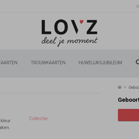
0
 KAARTEN
TROUWKAARTEN
HUWELIJKSJUBILEUM
Geboo
Geboort
Collectie
kleur
maken.