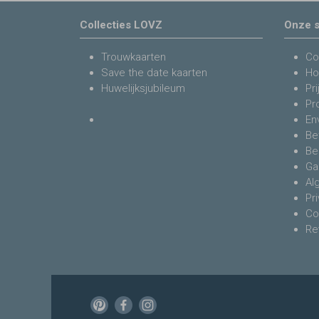
Collecties LOVZ
Onze s
Trouwkaarten
Co
Save the date kaarten
Ho
Huwelijksjubileum
Pri
Pr
En
Be
Be
Ga
Al
Pr
Co
Re