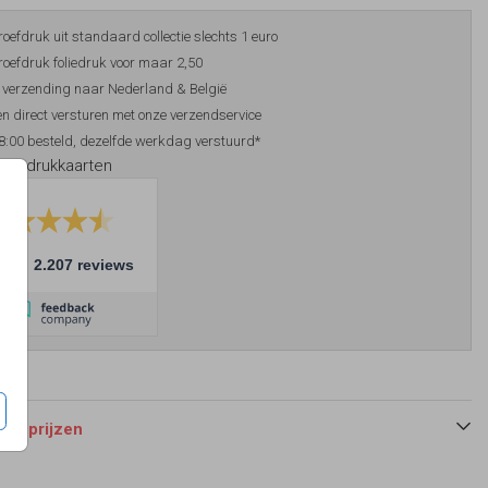
roefdruk uit standaard collectie slechts 1 euro
roefdruk foliedruk voor maar 2,50
 verzending naar Nederland & België
n direct versturen met onze verzendservice
8:00 besteld, dezelfde werkdag verstuurd*
foliedrukkaarten
10
2.207 reviews
 en prijzen