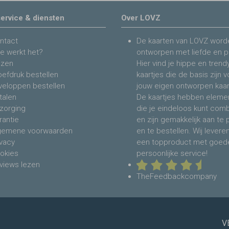
ervice & diensten
Over LOVZ
ntact
De kaarten van LOVZ word
e werkt het?
ontworpen met liefde en p
jzen
Hier vind je hippe en trend
oefdruk bestellen
kaartjes die de basis zijn 
veloppen bestellen
jouw eigen ontworpen kaar
talen
De kaartjes hebben eleme
zorging
die je eindeloos kunt com
rantie
en zijn gemakkelijk aan te
gemene voorwaarden
en te bestellen. Wij levere
ivacy
een topproduct met goed
okies
persoonlijke service!
views lezen
TheFeedbackcompany
V