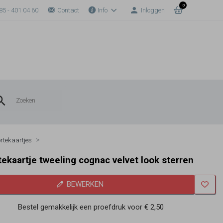
0
85 - 401 04 60
Contact
Info
Inloggen
rtekaartjes
ekaartje tweeling cognac velvet look sterren
BEWERKEN
Bestel gemakkelijk een proefdruk voor
€ 2,50