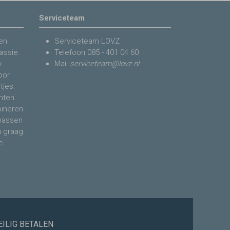
Serviceteam
en
Serviceteam LOVZ
assie.
Telefoon
085 - 401 04 60
y
Mail
serviceteam@lovz.nl
voor
tjes.
nten
bineren
 passen
n graag
e
EILIG BETALEN