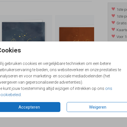
1ste p
1ste p
Gratis
Kaarte
Voor 1
*m.u.v. 
Cookies
Wij gebruiken cookies en vergelijkbare technieken om een betere
/
9.4
ebruikerservaring te bieden, ons websiteverkeer en onze prestaties te
analyseren en voor marketing- en sociale mediadoeleinden (het
weergeven van gepersonaliseerde advertenties).
Je kunt jouw toestemming altijd wijzigen of intrekken op ons
ons
cookiebeleid
.
Accepteren
Weigeren
Formaten