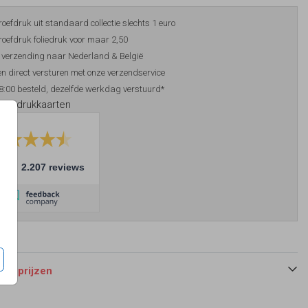
roefdruk uit standaard collectie slechts 1 euro
roefdruk foliedruk voor maar 2,50
 verzending naar Nederland & België
n direct versturen met onze verzendservice
8:00 besteld, dezelfde werkdag verstuurd*
foliedrukkaarten
10
2.207 reviews
 en prijzen