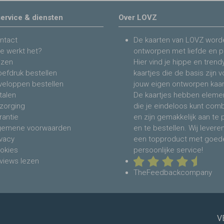
ervice & diensten
Over LOVZ
ntact
De kaarten van LOVZ word
e werkt het?
ontworpen met liefde en p
jzen
Hier vind je hippe en trend
oefdruk bestellen
kaartjes die de basis zijn 
veloppen bestellen
jouw eigen ontworpen kaar
talen
De kaartjes hebben eleme
zorging
die je eindeloos kunt com
rantie
en zijn gemakkelijk aan te
gemene voorwaarden
en te bestellen. Wij levere
ivacy
een topproduct met goed
okies
persoonlijke service!
views lezen
TheFeedbackcompany
V