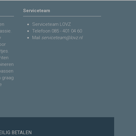
Serviceteam
en
Serviceteam LOVZ
assie.
Telefoon
085 - 401 04 60
y
Mail
serviceteam@lovz.nl
voor
tjes.
nten
bineren
 passen
n graag
e
EILIG BETALEN