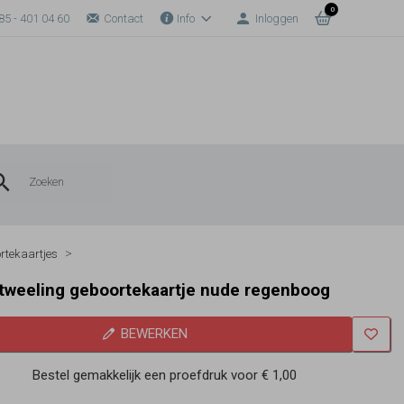
0
85 - 401 04 60
Contact
Info
Inloggen
rtekaartjes
tweeling geboortekaartje nude regenboog
BEWERKEN
Bestel gemakkelijk een proefdruk voor
€ 1,00