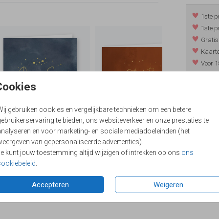
1ste p
1ste p
Gratis
Kaarte
Voor 1
*m.u.v. 
Cookies
Wij gebruiken cookies en vergelijkbare technieken om een betere
/
9.4
ebruikerservaring te bieden, ons websiteverkeer en onze prestaties te
analyseren en voor marketing- en sociale mediadoeleinden (het
weergeven van gepersonaliseerde advertenties).
Je kunt jouw toestemming altijd wijzigen of intrekken op ons
ons
cookiebeleid
.
Accepteren
Weigeren
Formaten