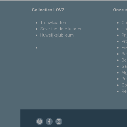
Collecties LOVZ
Onze s
Trouwkaarten
Co
Save the date kaarten
Ho
Huwelijksjubileum
Pri
Pr
En
Be
Be
Ga
Al
Pr
Co
Re