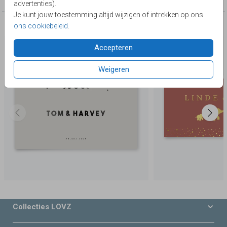
advertenties).
Je kunt jouw toestemming altijd wijzigen of intrekken op ons
ons cookiebeleid
.
Deze producten zijn wellicht ook iets voor je
Accepteren
Weigeren
Collecties LOVZ