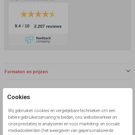
/
9.4
10
2.207 reviews
Formaten en prijzen
Productinformatie
Cookies
Omschrijving
Wij gebruiken cookies en vergelijkbare technieken om een
Langwerpig tweeling geboortekaartje voor meisjes met
betere gebruikerservaring te bieden, ons websiteverkeer en
warme aardetinten, outline bloem en echt foliedruk.
onze prestaties te analyseren en voor marketing- en sociale
mediadoeleinden (het weergeven van gepersonaliseerde
Collectie