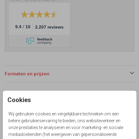
/
9.4
10
2.207 reviews
Formaten en prijzen
Productinformatie
Cookies
Omschrijving
Wij gebruiken cookies en vergelijkbare technieken om een
Alles staat los op dit kaartje en is aan te passen!
betere gebruikerservaring te bieden, ons websiteverkeer en
onze prestaties te analyseren en voor marketing- en sociale
Collectie
mediadoeleinden (het weergeven van gepersonaliseerde
Stoer