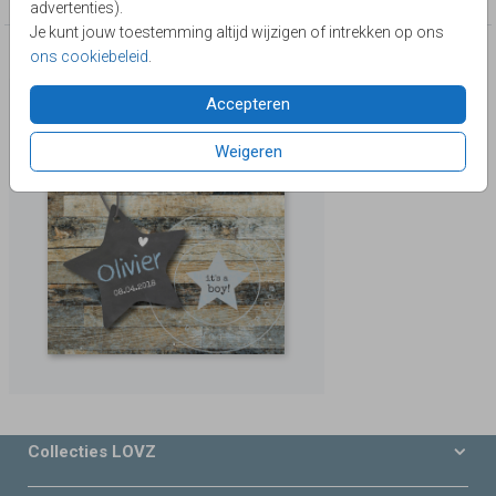
advertenties).
Je kunt jouw toestemming altijd wijzigen of intrekken op ons
ons cookiebeleid
.
Deze producten zijn wellicht ook iets voor je
Accepteren
Weigeren
Collecties LOVZ