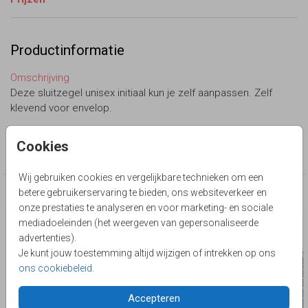
Productinformatie
Omschrijving
Deze sluitzegel unisex initiaal kun je zelf aanpassen. Zelf
klevend voor envelop.
Collectie
Cookies
Sluitzegel zelf maken
Wij gebruiken cookies en vergelijkbare technieken om een
betere gebruikerservaring te bieden, ons websiteverkeer en
Deze producten zijn wellicht ook iets voor je
onze prestaties te analyseren en voor marketing- en sociale
mediadoeleinden (het weergeven van gepersonaliseerde
advertenties).
Je kunt jouw toestemming altijd wijzigen of intrekken op ons
ons cookiebeleid
.
Accepteren