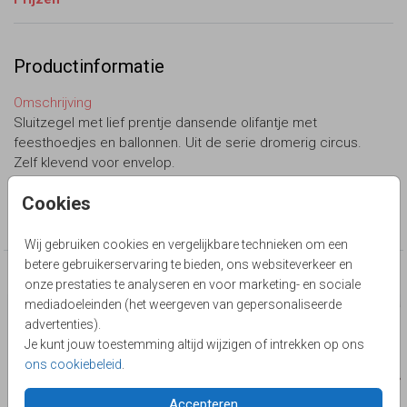
Productinformatie
Omschrijving
Sluitzegel met lief prentje dansende olifantje met
feesthoedjes en ballonnen. Uit de serie dromerig circus.
Zelf klevend voor envelop.
Cookies
Collectie
Sluitzegel zelf maken
Wij gebruiken cookies en vergelijkbare technieken om een
betere gebruikerservaring te bieden, ons websiteverkeer en
Deze producten zijn wellicht ook iets voor je
onze prestaties te analyseren en voor marketing- en sociale
mediadoeleinden (het weergeven van gepersonaliseerde
advertenties).
Je kunt jouw toestemming altijd wijzigen of intrekken op ons
ons cookiebeleid
.
Accepteren