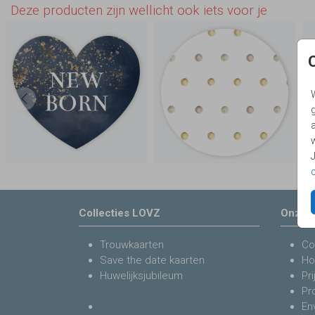
Deze producten zijn wellicht ook iets voor je
g
Collecties LOVZ
Onze s
Trouwkaarten
Co
Save the date kaarten
Ho
Huwelijksjubileum
Pri
Pr
En