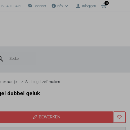
0
85 - 401 04 60
Contact
Info
Inloggen
rtekaartjes
Sluitzegel zelf maken
gel dubbel geluk
BEWERKEN