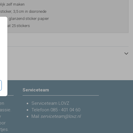
ijk zelf maken
sticker, 3,5 cm in doorsnede
t op glanzend sticker papier
l bevat 25 stickers
Serviceteam
en
Serviceteam LOVZ
assie.
Telefoon
085 - 401 04 60
y
Mail
serviceteam@lovz.nl
voor
tjes.