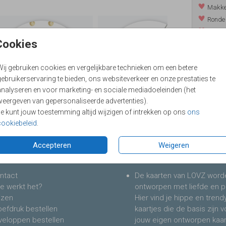
Makkel
Ronde 
Gedruk
Cookies
Een ve
Wij gebruiken cookies en vergelijkbare technieken om een betere
ebruikerservaring te bieden, ons websiteverkeer en onze prestaties te
analyseren en voor marketing- en sociale mediadoeleinden (het
Prijzen
weergeven van gepersonaliseerde advertenties).
Je kunt jouw toestemming altijd wijzigen of intrekken op ons
ons
cookiebeleid
.
Accepteren
Weigeren
ervice & diensten
Over LOVZ
ntact
De kaarten van LOVZ word
e werkt het?
ontworpen met liefde en p
jzen
Hier vind je hippe en trend
oefdruk bestellen
kaartjes die de basis zijn 
veloppen bestellen
jouw eigen ontworpen kaar