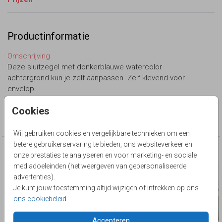
Productinformatie
Omschrijving
Deze sluitzegel met donkerblauwe watercolor
achtergrond kun je zelf aanpassen. Zelf klevend voor
envelop.
Cookies
Collectie
Sluitzegel zelf maken
Wij gebruiken cookies en vergelijkbare technieken om een
betere gebruikerservaring te bieden, ons websiteverkeer en
Deze producten zijn wellicht ook iets voor je
onze prestaties te analyseren en voor marketing- en sociale
mediadoeleinden (het weergeven van gepersonaliseerde
advertenties).
Je kunt jouw toestemming altijd wijzigen of intrekken op ons
ons cookiebeleid
.
Accepteren