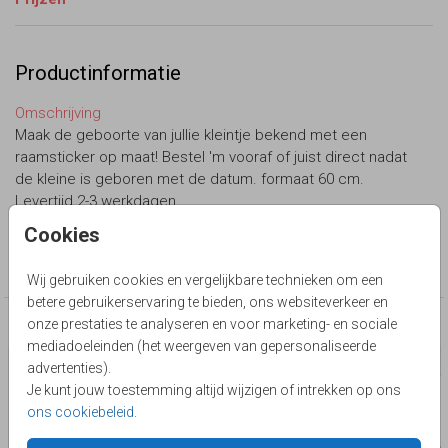
Productinformatie
Omschrijving
Maak de geboorte van jullie kleintje bekend met een
raamsticker op maat! Bestel 'm vooraf of juist direct nadat
de kleine is geboren met de datum. formaat 60 cm.
Levertijd 2-3 werkdagen.
Cookies
Collectie
Raamsticker
Wij gebruiken cookies en vergelijkbare technieken om een
betere gebruikerservaring te bieden, ons websiteverkeer en
onze prestaties te analyseren en voor marketing- en sociale
Deze producten zijn wellicht ook iets voor je
mediadoeleinden (het weergeven van gepersonaliseerde
advertenties).
Je kunt jouw toestemming altijd wijzigen of intrekken op ons
ons cookiebeleid
.