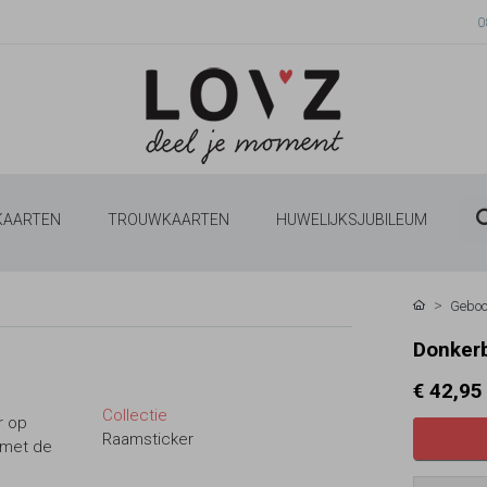
0
 KAARTEN
TROUWKAARTEN
HUWELIJKSJUBILEUM
Geboo
Donkerb
€ 42,95
Collectie
r op
Raamsticker
n met de