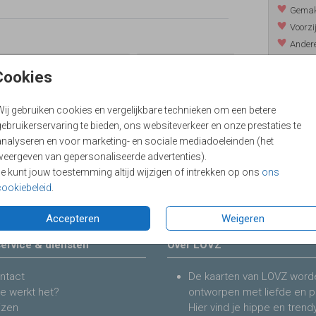
Gemakk
Voorzi
Andere
Levert
Cookies
Wij gebruiken cookies en vergelijkbare technieken om een betere
ebruikerservaring te bieden, ons websiteverkeer en onze prestaties te
Prijzen
analyseren en voor marketing- en sociale mediadoeleinden (het
weergeven van gepersonaliseerde advertenties).
Je kunt jouw toestemming altijd wijzigen of intrekken op ons
ons
cookiebeleid
.
Accepteren
Weigeren
ervice & diensten
Over LOVZ
ntact
De kaarten van LOVZ word
e werkt het?
ontworpen met liefde en p
jzen
Hier vind je hippe en trend