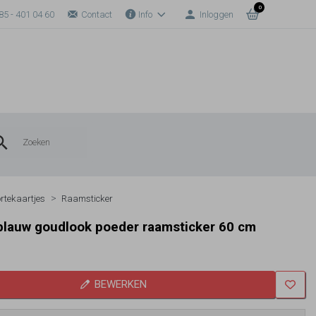
0
85 - 401 04 60
Contact
Info
Inloggen
rtekaartjes
Raamsticker
lauw goudlook poeder raamsticker 60 cm
BEWERKEN