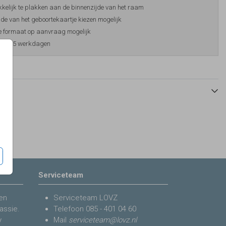
elijk te plakken aan de binnenzijde van het raam
jde van het geboortekaartje kiezen mogelijk
 formaat op aanvraag mogelijk
ijd 3-5 werkdagen
Serviceteam
en
Serviceteam LOVZ
assie.
Telefoon
085 - 401 04 60
y
Mail
serviceteam@lovz.nl