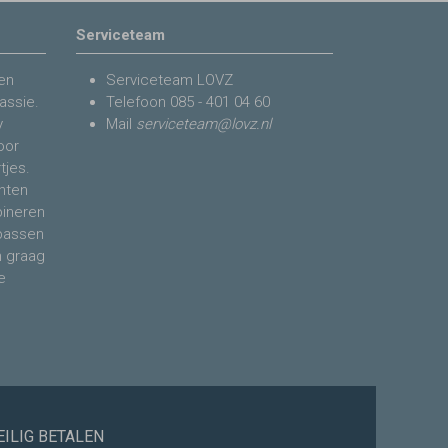
Serviceteam
en
Serviceteam LOVZ
assie.
Telefoon
085 - 401 04 60
y
Mail
serviceteam@lovz.nl
voor
tjes.
nten
bineren
 passen
n graag
e
EILIG BETALEN