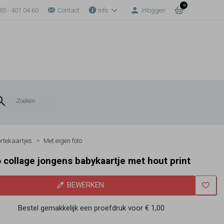
0
85 - 401 04 60
Contact
Info
Inloggen
rtekaartjes
Met eigen foto
o collage jongens babykaartje met hout print
BEWERKEN
Bestel gemakkelijk een proefdruk voor
€ 1,00