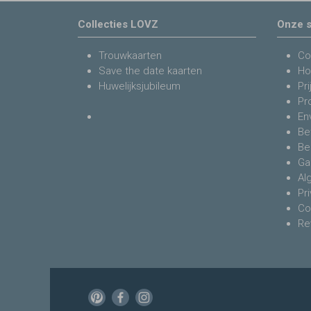
Collecties LOVZ
Onze s
Trouwkaarten
Co
Save the date kaarten
Ho
Huwelijksjubileum
Pri
Pr
En
Be
Be
Ga
Al
Pr
Co
Re