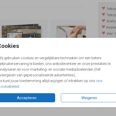
1ste p
1ste p
Gratis
Kaarte
Voor 1
*m.u.v. 
Cookies
Wij gebruiken cookies en vergelijkbare technieken om een betere
/
9.4
ebruikerservaring te bieden, ons websiteverkeer en onze prestaties te
analyseren en voor marketing- en sociale mediadoeleinden (het
weergeven van gepersonaliseerde advertenties).
Je kunt jouw toestemming altijd wijzigen of intrekken op ons
ons
cookiebeleid
.
Accepteren
Weigeren
Formaten