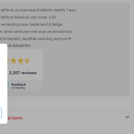
roefdruk uit standaard collectie slechts 1 euro
roefdruk foliedruk voor maar 2,50
 verzending naar Nederland & België
n direct versturen met onze verzendservice
8:00 besteld, dezelfde werkdag verstuurd*
foliedrukkaarten
10
2.207 reviews
 en prijzen