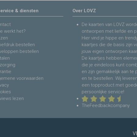
ervice & diensten
Over LOVZ
ntact
De kaarten van LOVZ word
e werkt het?
ontworpen met liefde en p
jzen
Hier vind je hippe en trend
oefdruk bestellen
kaartjes die de basis zijn 
veloppen bestellen
jouw eigen ontworpen kaar
talen
De kaartjes hebben eleme
zorging
die je eindeloos kunt com
rantie
en zijn gemakkelijk aan te
gemene voorwaarden
en te bestellen. Wij levere
ivacy
een topproduct met goed
okies
persoonlijke service!
views lezen
TheFeedbackcompany
V