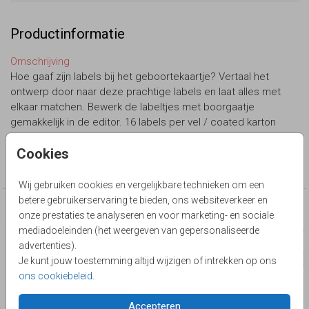
Productinformatie
Omschrijving
Hoe gaaf zijn labels bij het geboortekaartje? Vertaal het
ontwerp door naar deze prachtige labels en laat alles met
elkaar matchen. Bewerk de labeltjes met boorgaatje
gemakkelijk in de editor. 16 labels per vel / coated karton
Cookies
Collectie
Label aan geboortekaart
Wij gebruiken cookies en vergelijkbare technieken om een
betere gebruikerservaring te bieden, ons websiteverkeer en
Deze producten zijn wellicht ook iets voor je
onze prestaties te analyseren en voor marketing- en sociale
mediadoeleinden (het weergeven van gepersonaliseerde
advertenties).
Je kunt jouw toestemming altijd wijzigen of intrekken op ons
ons cookiebeleid
.
Accepteren