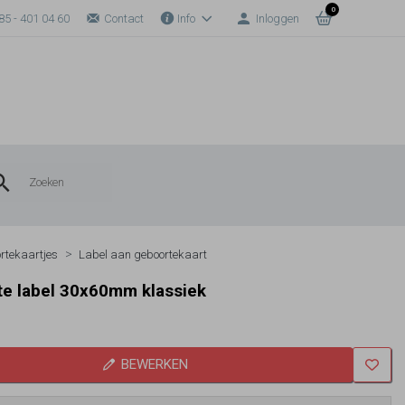
0
85 - 401 04 60
Contact
Info
Inloggen
rtekaartjes
Label aan geboortekaart
e label 30x60mm klassiek
BEWERKEN