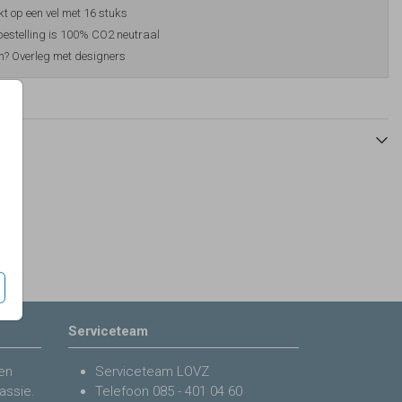
t op een vel met 16 stuks
estelling is 100% CO2 neutraal
? Overleg met designers
Serviceteam
en
Serviceteam LOVZ
assie.
Telefoon
085 - 401 04 60