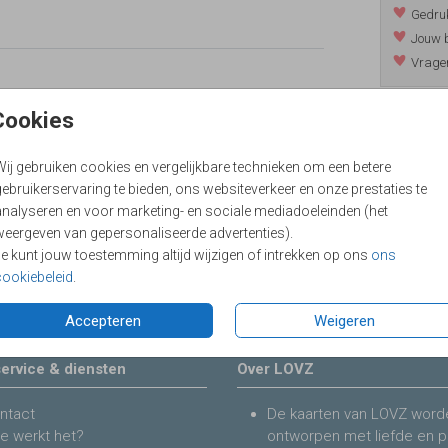
Gedruk
Jouw b
Vragen
Cookies
Prijzen
Wij gebruiken cookies en vergelijkbare technieken om een betere
ebruikerservaring te bieden, ons websiteverkeer en onze prestaties te
analyseren en voor marketing- en sociale mediadoeleinden (het
weergeven van gepersonaliseerde advertenties).
Je kunt jouw toestemming altijd wijzigen of intrekken op ons
ons
cookiebeleid
.
Accepteren
Weigeren
ervice & diensten
Over LOVZ
ntact
De kaarten van LOVZ word
e werkt het?
ontworpen met liefde en p