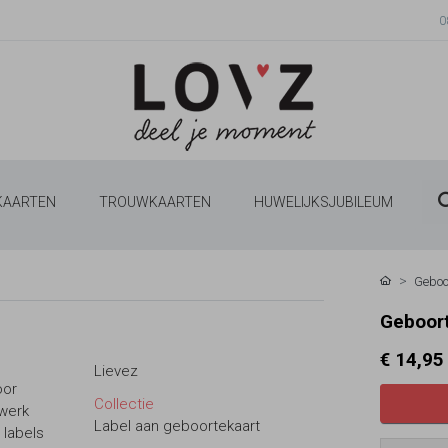
0
 KAARTEN
TROUWKAARTEN
HUWELIJKSJUBILEUM
Geboo
Geboort
€ 14,95
Lievez
oor
Collectie
ewerk
Label aan geboortekaart
 labels