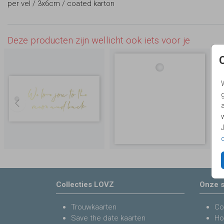
per vel / 3x6cm / coated karton
Deze producten zijn wellicht ook iets voor je
g
Collecties LOVZ
Onze s
Trouwkaarten
Co
Save the date kaarten
Ho