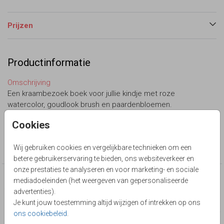
Prijzen
Productinformatie
Omschrijving
Een kraambezoek boek voor jullie kindje met roze
watercolor, goudlook brush en paardenbloemen.
Lievez
Cookies
Collectie
Wij gebruiken cookies en vergelijkbare technieken om een
Kraambezoekboek
betere gebruikerservaring te bieden, ons websiteverkeer en
onze prestaties te analyseren en voor marketing- en sociale
Deze producten zijn wellicht ook iets voor je
mediadoeleinden (het weergeven van gepersonaliseerde
advertenties).
Je kunt jouw toestemming altijd wijzigen of intrekken op ons
ons cookiebeleid
.