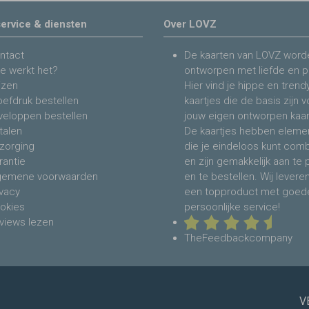
ervice & diensten
Over LOVZ
ntact
De kaarten van LOVZ word
e werkt het?
ontworpen met liefde en p
jzen
Hier vind je hippe en trend
oefdruk bestellen
kaartjes die de basis zijn 
veloppen bestellen
jouw eigen ontworpen kaar
talen
De kaartjes hebben eleme
zorging
die je eindeloos kunt com
rantie
en zijn gemakkelijk aan te
gemene voorwaarden
en te bestellen. Wij levere
ivacy
een topproduct met goed
okies
persoonlijke service!
views lezen
TheFeedbackcompany
V