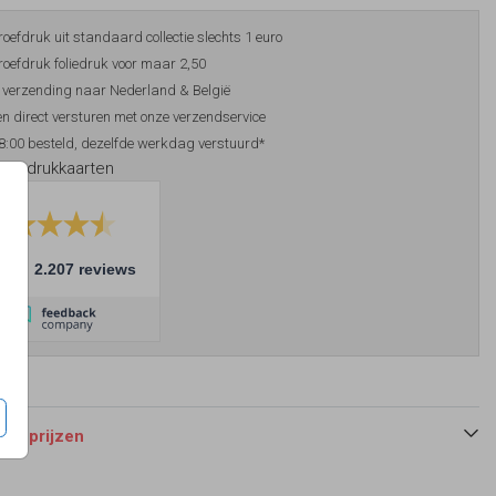
roefdruk uit standaard collectie slechts 1 euro
roefdruk foliedruk voor maar 2,50
 verzending naar Nederland & België
n direct versturen met onze verzendservice
8:00 besteld, dezelfde werkdag verstuurd*
foliedrukkaarten
10
2.207 reviews
 en prijzen