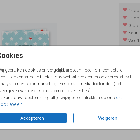
1ste p
1ste p
Gratis
Kaarte
Voor 1
*m.u.v. 
Cookies
Wij gebruiken cookies en vergelijkbare technieken om een betere
/
9.4
ebruikerservaring te bieden, ons websiteverkeer en onze prestaties te
analyseren en voor marketing- en sociale mediadoeleinden (het
weergeven van gepersonaliseerde advertenties).
Je kunt jouw toestemming altijd wijzigen of intrekken op ons
ons
cookiebeleid
.
Accepteren
Weigeren
Formaten