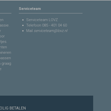
Serviceteam
en
Serviceteam LOVZ
assie.
Telefoon
085 - 401 04 60
y
Mail
serviceteam@lovz.nl
voor
tjes.
nten
bineren
 passen
n graag
e
EILIG BETALEN