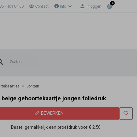
0
85 - 401 04 60
Contact
Info
Inloggen
rtekaartjes
Jongen
l beige geboortekaartje jongen foliedruk
BEWERKEN
Bestel gemakkelijk een proefdruk voor
€ 2,50