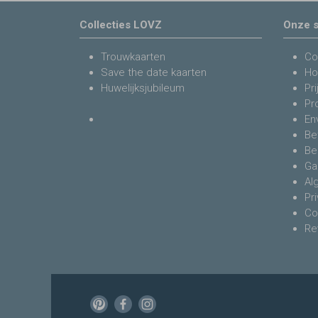
Collecties LOVZ
Onze s
Trouwkaarten
Co
Save the date kaarten
Ho
Huwelijksjubileum
Pri
Pr
En
Be
Be
Ga
Al
Pr
Co
Re