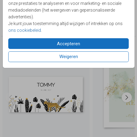
onze prestaties te analyseren en voor marketing- en sociale
luxe, wij hebben voor ieder wat wils. Onze folie
Toon meer
mediadoeleinden (het weergeven van gepersonaliseerde
geboortekaartjes zijn echt uniek en perfect voor een
advertenties).
jongen. Met kader, folie, groen en watercolor brush. Wij
Collectie
Je kunt jouw toestemming altijd wijzigen of intrekken op ons
hebben verschillende ontwerpen. Al onze kaartjes zijn
Jongen
ons cookiebeleid
.
gemaakt van hoogwaardige materialen, zodat je kaartje er
perfect uit gaat zien.
Accepteren
Deze producten zijn wellicht ook iets voor je
Weigeren