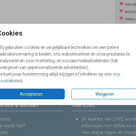
Gemakk
Bewerk
Weers
Levert
Cookies
Wij gebruiken cookies en vergelijkbare technieken om een betere
ebruikerservaring te bieden, ons websiteverkeer en onze prestaties te
Prijzen
analyseren en voor marketing- en sociale mediadoeleinden (het
weergeven van gepersonaliseerde advertenties).
Je kunt jouw toestemming altijd wijzigen of intrekken op ons
ons
cookiebeleid
.
Accepteren
Weigeren
ervice & diensten
Over LOVZ
ntact
De kaarten van LOVZ word
e werkt het?
ontworpen met liefde en p
jzen
Hier vind je hippe en trend