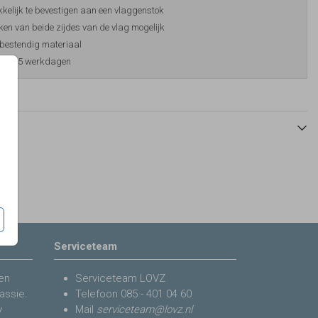
elijk te bevestigen aan een vlaggenstok
en van beide zijdes van de vlag mogelijk
bestendig materiaal
ijd 3-5 werkdagen
Serviceteam
en
Serviceteam LOVZ
assie.
Telefoon
085 - 401 04 60
y
Mail
serviceteam@lovz.nl