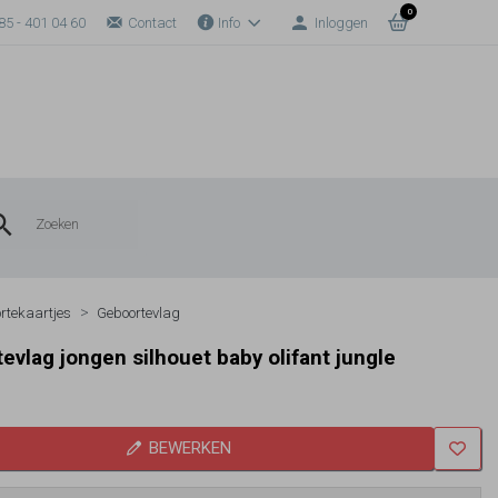
0
85 - 401 04 60
Contact
Info
Inloggen
rtekaartjes
Geboortevlag
evlag jongen silhouet baby olifant jungle
BEWERKEN