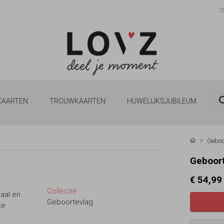
0
 KAARTEN
TROUWKAARTEN
HUWELIJKSJUBILEUM
Geboo
Geboort
€ 54,99
Collectie
aal en
Geboortevlag
te