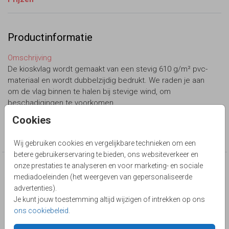
Productinformatie
Omschrijving
De kioskvlag wordt gemaakt van een stevig 610 g/m² pvc-
materiaal en wordt dubbelzijdig bedrukt. We raden je aan
om de vlag binnen te halen bij stevige wind, om
beschadigingen te voorkomen.
Cookies
Collectie
Geboortevlag
Wij gebruiken cookies en vergelijkbare technieken om een
betere gebruikerservaring te bieden, ons websiteverkeer en
onze prestaties te analyseren en voor marketing- en sociale
Deze producten zijn wellicht ook iets voor je
mediadoeleinden (het weergeven van gepersonaliseerde
advertenties).
Je kunt jouw toestemming altijd wijzigen of intrekken op ons
ons cookiebeleid
.