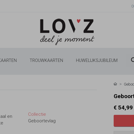
0
 KAARTEN
TROUWKAARTEN
HUWELIJKSJUBILEUM
Geboo
Geboort
€ 54,99
Collectie
aal en
Geboortevlag
te