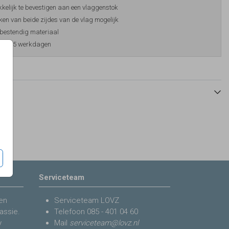
elijk te bevestigen aan een vlaggenstok
en van beide zijdes van de vlag mogelijk
bestendig materiaal
ijd 3-5 werkdagen
Serviceteam
en
Serviceteam LOVZ
assie.
Telefoon
085 - 401 04 60
y
Mail
serviceteam@lovz.nl