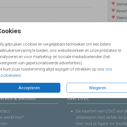
Gemakk
Bewerk
Weers
Levert
Cookies
Wij gebruiken cookies en vergelijkbare technieken om een betere
ebruikerservaring te bieden, ons websiteverkeer en onze prestaties te
Prijzen
analyseren en voor marketing- en sociale mediadoeleinden (het
weergeven van gepersonaliseerde advertenties).
Je kunt jouw toestemming altijd wijzigen of intrekken op ons
ons
cookiebeleid
.
Accepteren
Weigeren
ervice & diensten
Over LOVZ
ntact
De kaarten van LOVZ word
e werkt het?
ontworpen met liefde en p
jzen
Hier vind je hippe en trend