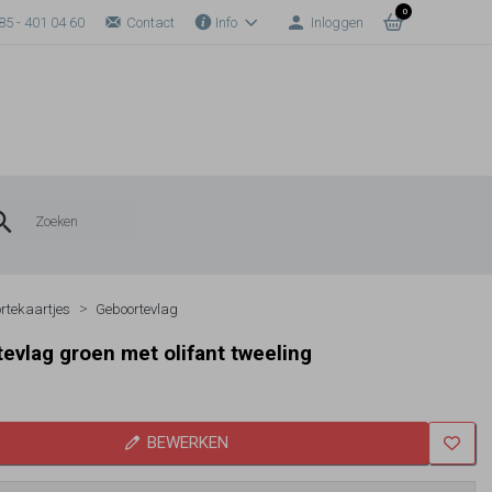
0
85 - 401 04 60
Contact
Info
Inloggen
rtekaartjes
Geboortevlag
evlag groen met olifant tweeling
BEWERKEN