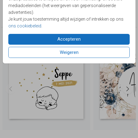
mediadoeleinden (het weergeven van gepersonaliseerde
Collectie
advertenties).
Belgisch vierkant
Je kunt jouw toestemming altijd wijzigen of intrekken op ons
ons cookiebeleid
.
Deze producten zijn wellicht ook iets voor je
Accepteren
Weigeren