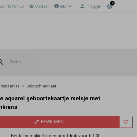
0
85 - 401 04 60
Contact
Info
Inloggen
rtekaartjes
Belgisch vierkant
te aquarel geboortekaartje meisje met
nkrans
BEWERKEN
Bestel gemakkelijk een proefdruk voor
€ 1,00