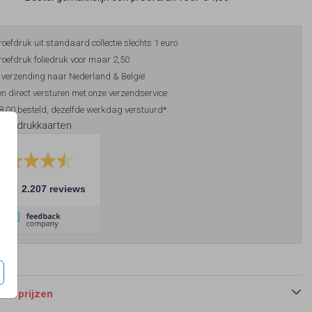
roefdruk uit standaard collectie slechts 1 euro
roefdruk foliedruk voor maar 2,50
 verzending naar Nederland & België
n direct versturen met onze verzendservice
8:00 besteld, dezelfde werkdag verstuurd*
foliedrukkaarten
10
2.207 reviews
 en prijzen