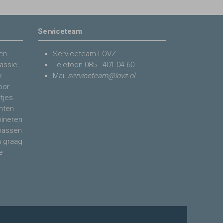
Serviceteam
en
Serviceteam LOVZ
assie.
Telefoon
085 - 401 04 60
y
Mail
serviceteam@lovz.nl
voor
tjes.
nten
bineren
 passen
n graag
e