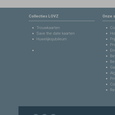
Collecties LOVZ
Onze s
Trouwkaarten
Co
Save the date kaarten
Ho
Huwelijksjubileum
Pri
Pr
En
Be
Be
Ga
Al
Pr
Co
Re