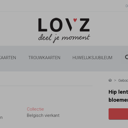
0
 KAARTEN
TROUWKAARTEN
HUWELIJKSJUBILEUM
Geboo
Hip len
bloeme
Collectie
Belgisch vierkant
en