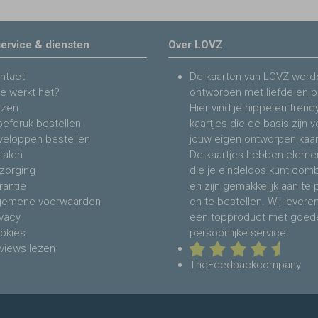
ervice & diensten
Over LOVZ
ntact
De kaarten van LOVZ word
e werkt het?
ontworpen met liefde en p
jzen
Hier vind je hippe en trend
oefdruk bestellen
kaartjes die de basis zijn 
veloppen bestellen
jouw eigen ontworpen kaar
talen
De kaartjes hebben eleme
zorging
die je eindeloos kunt com
rantie
en zijn gemakkelijk aan te
gemene voorwaarden
en te bestellen. Wij levere
ivacy
een topproduct met goed
okies
persoonlijke service!
views lezen
TheFeedbackcompany