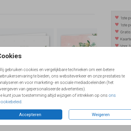
1ste p
1ste p
Gratis
Kaarte
Voor 1
*m.u.v. 
Cookies
Wij gebruiken cookies en vergelijkbare technieken om een betere
ebruikerservaring te bieden, ons websiteverkeer en onze prestaties te
/
9.4
analyseren en voor marketing- en sociale mediadoeleinden (het
weergeven van gepersonaliseerde advertenties).
Je kunt jouw toestemming altijd wijzigen of intrekken op ons
ons
cookiebeleid
.
Accepteren
Weigeren
Formaten