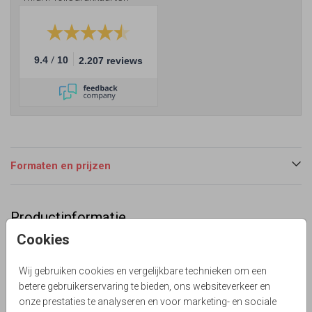
/
9.4
10
2.207 reviews
Formaten en prijzen
Productinformatie
Cookies
Omschrijving
Hip dubbel lila geboortekaartje voor een meisje in
Wij gebruiken cookies en vergelijkbare technieken om een
Belgisch vierkant. Met kleine fijne hartjes en een glitter
betere gebruikerservaring te bieden, ons websiteverkeer en
look hart broche in regenboog tinten. Alles is te bewerken!
onze prestaties te analyseren en voor marketing- en sociale