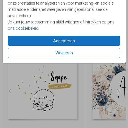
onze prestaties te analyseren en voor marketing- en sociale
maken!
Toon meer
mediadoeleinden (het weergeven van gepersonaliseerde
advertenties).
Collectie
Je kunt jouw toestemming altijd wijzigen of intrekken op ons
Belgisch vierkant
ons cookiebeleid
.
Accepteren
Deze producten zijn wellicht ook iets voor je
Weigeren