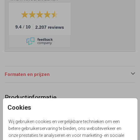
/
9.4
10
2.207 reviews
Formaten en prijzen
Productinformatie
Cookies
Omschrijving
Uniek en bont botanisch geboortekaartje voor een meisje
Wij gebruiken cookies en vergelijkbare technieken om een
met prachtige bloemen en takjes in een goudfolie look,
betere gebruikerservaring te bieden, ons websiteverkeer en
roze en donker blauw. Alles staat los en is zelf te maken!
onze prestaties te analyseren en voor marketing- en sociale