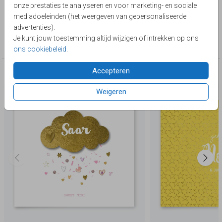
onze prestaties te analyseren en voor marketing- en sociale
(goud is een look)
Toon meer
mediadoeleinden (het weergeven van gepersonaliseerde
advertenties).
Collectie
Je kunt jouw toestemming altijd wijzigen of intrekken op ons
Belgisch vierkant
ons cookiebeleid
.
Accepteren
Deze producten zijn wellicht ook iets voor je
Weigeren