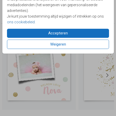
passen!
mediadoeleinden (het weergeven van gepersonaliseerde
Collectie
advertenties).
Belgisch vierkant
Je kunt jouw toestemming altijd wijzigen of intrekken op ons
ons cookiebeleid
.
Deze producten zijn wellicht ook iets voor je
Accepteren
Weigeren