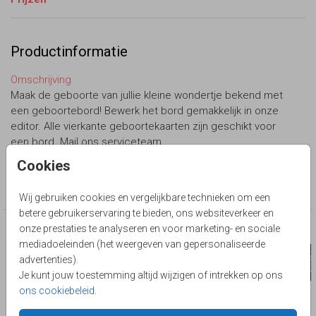
Productinformatie
Omschrijving
Maak de geboorte van jullie kleine wondertje bekend met
een geboortebord! Bewerk het bord gemakkelijk in onze
editor. Alle vierkante geboortekaarten zijn geschikt voor
een bord. Mail ons serviceteam.
Cookies
Collectie
Geboortebord
Wij gebruiken cookies en vergelijkbare technieken om een
betere gebruikerservaring te bieden, ons websiteverkeer en
onze prestaties te analyseren en voor marketing- en sociale
Deze producten zijn wellicht ook iets voor je
mediadoeleinden (het weergeven van gepersonaliseerde
advertenties).
Je kunt jouw toestemming altijd wijzigen of intrekken op ons
ons cookiebeleid
.