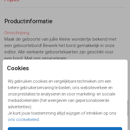
Productinformatie
Omschrijving
Maak de geboorte van jullie kleine wondertje bekend met
een geboortebord! Bewerk het bord gemakkelijk in onze
editor. Alle vierkante geboortekaarten zijn geschikt voor
een bord. Mail ons serviceteam.
Cookies
Collectie
Geboortebord
Wij gebruiken cookies en vergelijkbare technieken om een
betere gebruikerservaring te bieden, ons websiteverkeer en
onze prestaties te analyseren en voor marketing- en sociale
Deze producten zijn wellicht ook iets voor je
mediadoeleinden (het weergeven van gepersonaliseerde
advertenties).
Je kunt jouw toestemming altijd wijzigen of intrekken op ons
ons cookiebeleid
.