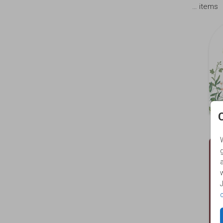
…
items
g