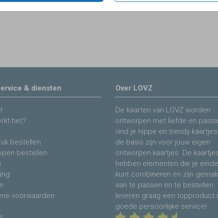
ervice & diensten
Over LOVZ
t
De kaarten van LOVZ worden
rkt het?
ontworpen met liefde en passie
vind je hippe en trendy kaartjes
uk bestellen
de basis zijn voor jouw eigen
ppen bestellen
ontworpen kaartjes. De kaartje
n
hebben elementen die je eind
ing
kunt combineren en zijn gemakk
e
aan te passen en te bestellen. 
ne voorwaarden
leveren graag een topproduct
goede persoonlijke service!
s