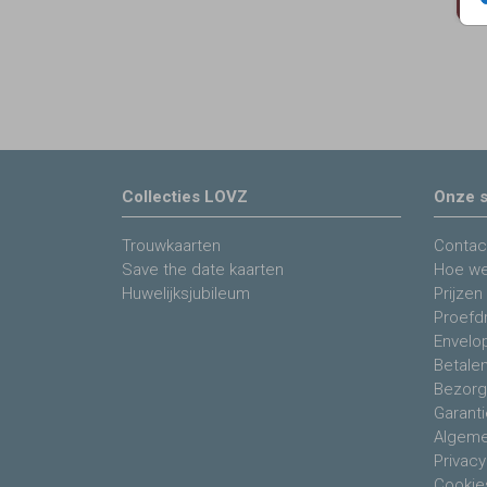
Collecties LOVZ
Onze s
Trouwkaarten
Contac
Save the date kaarten
Hoe we
Huwelijksjubileum
Prijzen
Proefdr
Envelo
Betale
Bezorg
Garanti
Algeme
Privacy
Cookie