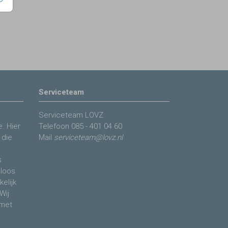
Serviceteam
Serviceteam LOVZ
. Hier
Telefoon
085 - 401 04 60
 die
Mail
serviceteam@lovz.nl
s
eloos
elijk
Wij
 met