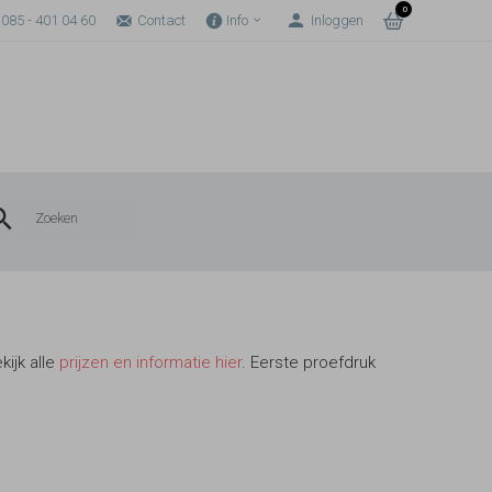
0
085 - 401 04 60
Contact
Info
Inloggen
kijk alle
prijzen en informatie hier
. Eerste proefdruk