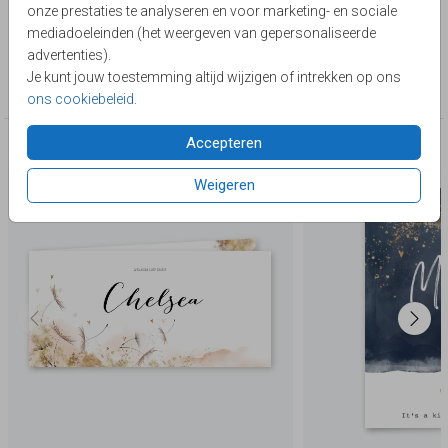
onze prestaties te analyseren en voor marketing- en sociale
eigen foto. Kijk in onze beeldbank voor meer fotokaders.
Toon meer
mediadoeleinden (het weergeven van gepersonaliseerde
Alles staat los en is te bewerken. Zelf maken!
advertenties).
Collectie
Je kunt jouw toestemming altijd wijzigen of intrekken op ons
Broertjes en zusjes
ons cookiebeleid
.
Accepteren
Deze producten zijn wellicht ook iets voor je
Weigeren