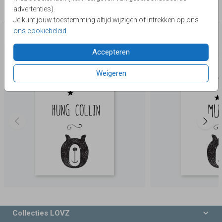
Adoptiekaartjes
advertenties).
Je kunt jouw toestemming altijd wijzigen of intrekken op ons
ons cookiebeleid
.
Deze producten zijn wellicht ook iets voor je
Accepteren
Weigeren
Collecties LOVZ