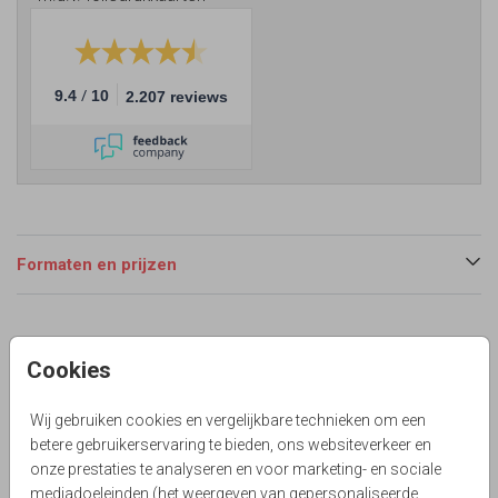
/
9.4
10
2.207 reviews
Formaten en prijzen
Productinformatie
Cookies
Omschrijving
Modern enkel adoptiekaartje voor adoptie meisje met
Wij gebruiken cookies en vergelijkbare technieken om een
jutte kader en wit hout.
betere gebruikerservaring te bieden, ons websiteverkeer en
onze prestaties te analyseren en voor marketing- en sociale
Collectie
mediadoeleinden (het weergeven van gepersonaliseerde