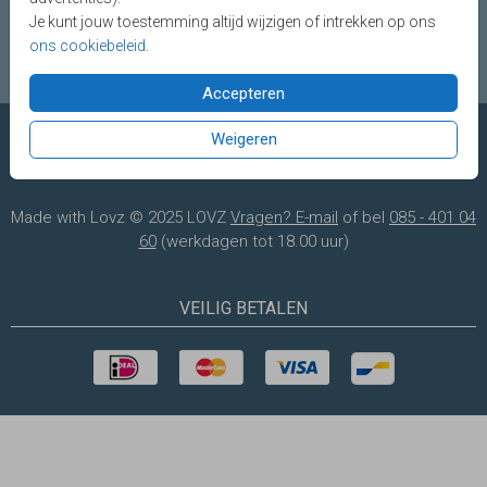
Je kunt jouw toestemming altijd wijzigen of intrekken op ons
ons cookiebeleid
.
Serviceteam
Accepteren
Weigeren
Made with Lovz © 2025 LOVZ
Vragen? E-mail
of bel
085 - 401 04
60
(werkdagen tot 18.00 uur)
VEILIG BETALEN