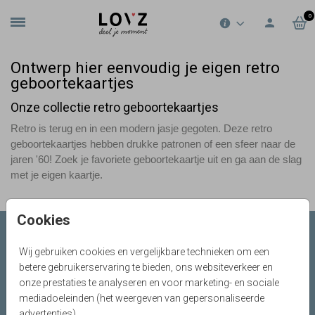
0
Ontwerp hier eenvoudig je eigen retro
geboortekaartjes
Onze collectie retro geboortekaartjes
Retro is terug en in een modern jasje gegoten. Deze retro
geboortekaartjes hebben drukke patronen of een sfeer naar de
jaren '60! Zoek je favoriete geboortekaartje uit en ga aan de slag
met je eigen kaartje.
Cookies
Collecties LOVZ
Wij gebruiken cookies en vergelijkbare technieken om een
betere gebruikerservaring te bieden, ons websiteverkeer en
Onze service & diensten
onze prestaties te analyseren en voor marketing- en sociale
mediadoeleinden (het weergeven van gepersonaliseerde
Over LOVZ
advertenties).